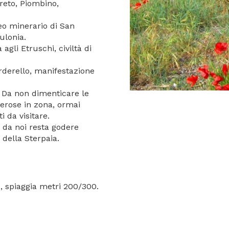
reto, Piombino,
eo minerario di San
pulonia.
 agli Etruschi, civiltà di
rderello, manifestazione
. Da non dimenticare le
merose in zona, ormai
 da visitare.
 da noi resta godere
 della Sterpaia.
o, spiaggia metri 200/300.