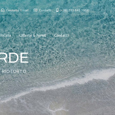
Contatto Email
Contatti
(+39) 333.843.3956
ilicata
Offerte & News
Contatti
ERDE
- RIOTORTO